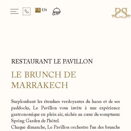
Date de départ
FR
EN
Chambres & Pers.
Réservez votre séjour
1
Chambre
/
2
Pers.
Selected check in date is 7 août 2026.
Selected check in date is 8 août 2026.
RESTAURANT LE PAVILLON
LE BRUNCH DE
MARRAKECH
Surplombant les étendues verdoyantes du haras et de ses
paddocks, Le Pavillon vous invite à une expérience
gastronomique en plein air, nichée au cœur du somptueux
Spring Garden de l'hôtel.
Chaque dimanche, Le Pavillon orchestre l'un des brunchs