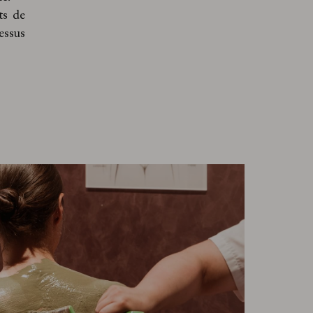
ts de
essus