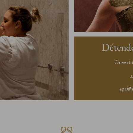
Détende
Ouvert t
+
spa@s